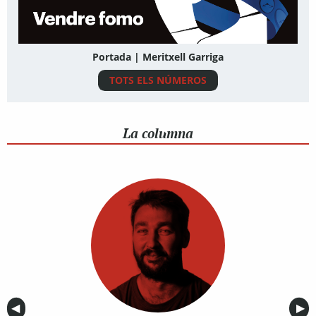
Portada | Meritxell Garriga
TOTS ELS NÚMEROS
La columna
Anterior
◀︎
Sig
▶︎