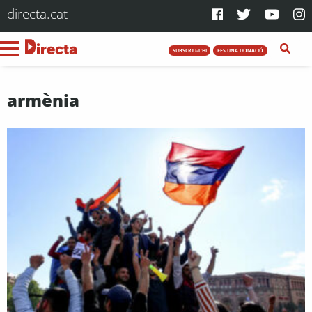
directa.cat
SUBSCRIU-T'HI
FES UNA DONACIÓ
armènia