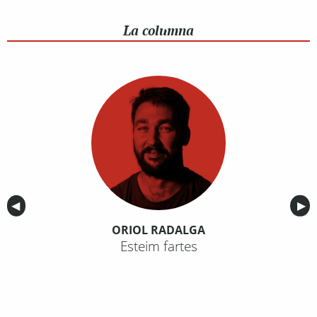
La columna
Anterior
◀︎
Sig
▶︎
ORIOL RADALGA
Esteim fartes