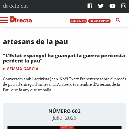
directa.cat
SUBSCRIU-T'HI
FES UNA DONACIÓ
artesans de la pau
"L’Estat espanyol ha guanyat la guerra però està
perdent la pau"
GEMMA GARCIA
Conversem amb l'activista Jean-Noël Txetx Etcheverry sobre el procés
de pau i d'entrega d'armes d'ETA. Txetx és membre d'Artesans de la
Pau, que fa any que treballa...
NÚMERO 602
Juliol 2026