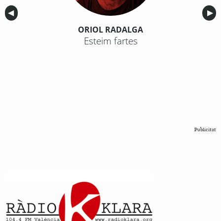
Anterior
◀︎
Sig
▶︎
ORIOL RADALGA
Esteim fartes
Publicitat