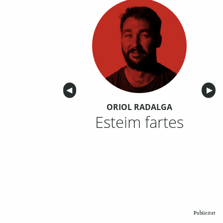
Anterior
◀︎
Sigu
▶︎
ORIOL RADALGA
Esteim fartes
Publicitat