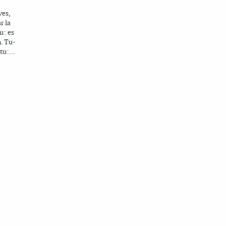
ves,
r la
u: es
n. Tu-
tu:...