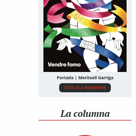
Portada | Meritxell Garriga
TOTS ELS NÚMEROS
La columna