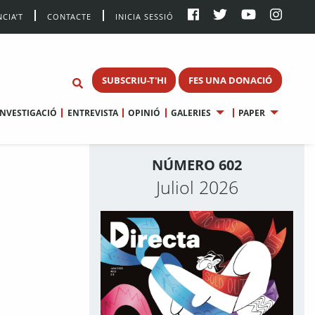
CIA’T
CONTACTE
INICIA SESSIÓ
SUBSCRIU-T'HI
FES UNA DONACIÓ
INVESTIGACIÓ
ENTREVISTA
OPINIÓ
GALERIES
PAPER
NÚMERO 602
Juliol 2026