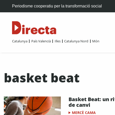
Periodisme cooperatiu per la transformació social
Catalunya
País Valencià
Illes
Catalunya Nord
Món
basket beat
Basket Beat: un r
de canvi
MERCÈ CAMA