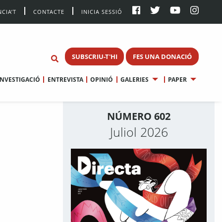
CIA’T
CONTACTE
INICIA SESSIÓ
SUBSCRIU-T'HI
FES UNA DONACIÓ
INVESTIGACIÓ
ENTREVISTA
OPINIÓ
GALERIES
PAPER
NÚMERO 602
Juliol 2026