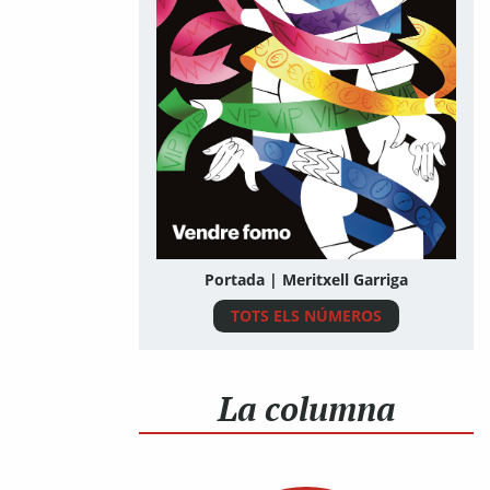
Portada | Meritxell Garriga
TOTS ELS NÚMEROS
La columna