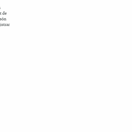
s
t de
 són
istrar