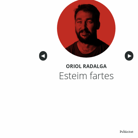
Anterior
◀︎
Sigu
▶︎
ORIOL RADALGA
Esteim fartes
Publicitat