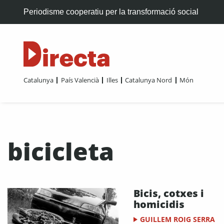
Periodisme cooperatiu per la transformació social
Catalunya
País Valencià
Illes
Catalunya Nord
Món
bicicleta
Bicis, cotxes i
homicidis
GUILLEM ROIG SERRA