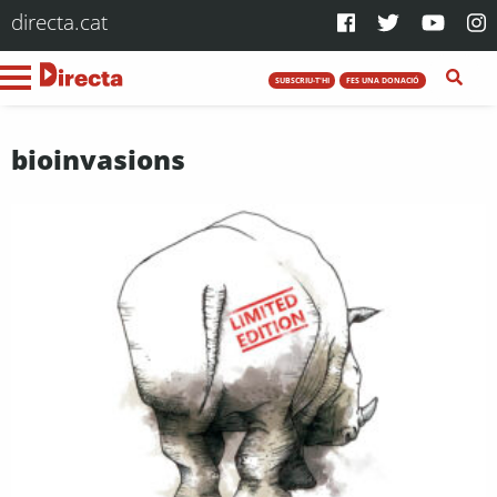
directa.cat
SUBSCRIU-T'HI
FES UNA DONACIÓ
bioinvasions