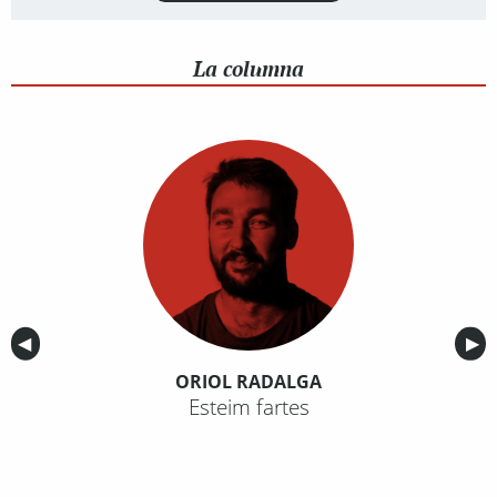
La columna
Anterior
◀︎
Sig
▶︎
ORIOL RADALGA
Esteim fartes