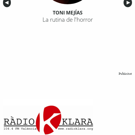
Anterior
◀︎
Sig
▶︎
TONI MEJÍAS
La rutina de l'horror
Publicitat