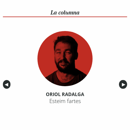
La columna
Anterior
◀︎
Sig
▶︎
ORIOL RADALGA
Esteim fartes