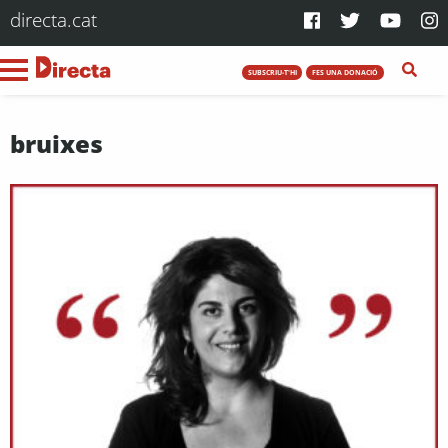
directa.cat
SUBSCRIU-T'HI
FES UNA DONACIÓ
bruixes