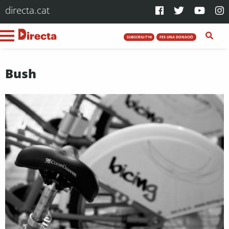
directa.cat
SUBSCRIU-T'HI
FES UNA DONACIÓ
Bush