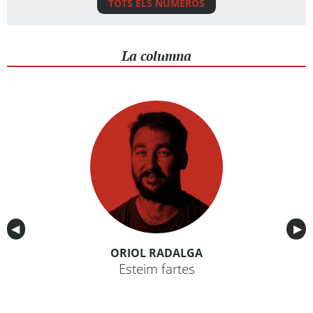
TOTS ELS NÚMEROS
La columna
Anterior
◀︎
Sig
▶︎
ORIOL RADALGA
Esteim fartes