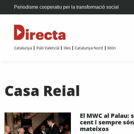
Periodisme cooperatiu per la transformació social
Catalunya
País Valencià
Illes
Catalunya Nord
Món
Casa Reial
El MWC al Palau: 
cent i sempre són
mateixos