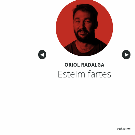
Anterior
◀︎
Sigu
▶︎
ORIOL RADALGA
Esteim fartes
Publicitat