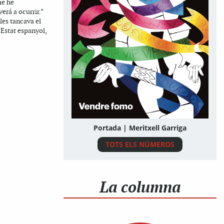
me he
erá a ocurrir.”
es tancava el
Estat espanyol,
Portada | Meritxell Garriga
TOTS ELS NÚMEROS
La columna