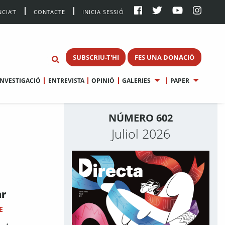
CIA’T
CONTACTE
INICIA SESSIÓ
SUBSCRIU-T'HI
FES UNA DONACIÓ
INVESTIGACIÓ
ENTREVISTA
OPINIÓ
GALERIES
PAPER
NÚMERO 602
Juliol 2026
ar
E