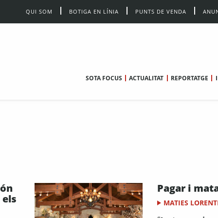
QUI SOM
BOTIGA EN LÍNIA
PUNTS DE VENDA
ANUN
SOTA FOCUS
ACTUALITAT
REPORTATGE
són
Pagar i mat
 els
MATIES LORENT