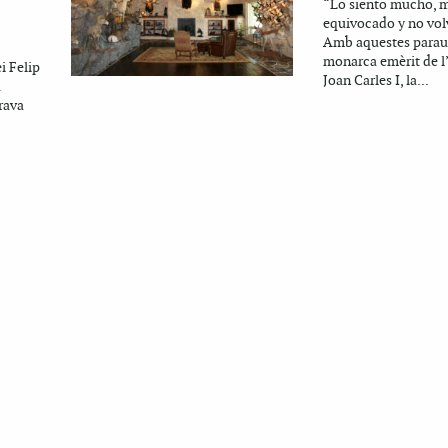
“Lo siento mucho, 
equivocado y no volv
Amb aquestes paraul
monarca emèrit de l’
ei Felip
Joan Carles I, la...
a
rava