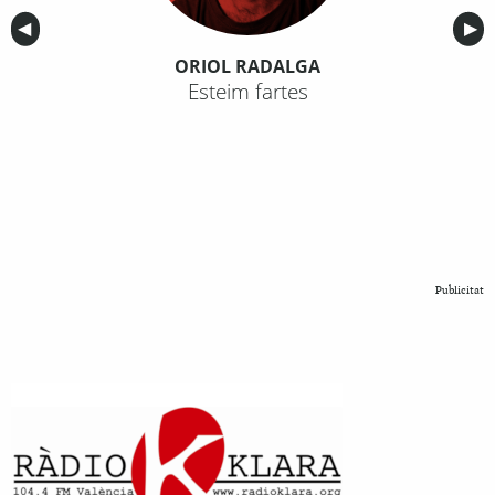
Anterior
◀︎
Sig
▶︎
ORIOL RADALGA
Esteim fartes
Publicitat