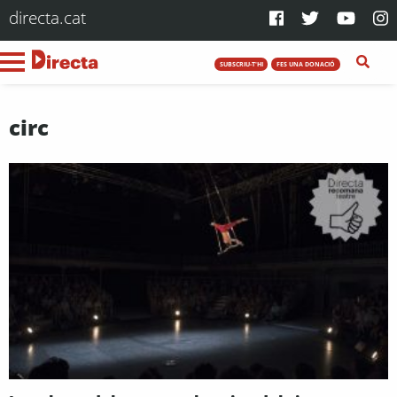
directa.cat
SUBSCRIU-T'HI
FES UNA DONACIÓ
circ