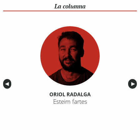
La columna
Anterior
◀︎
Sig
▶︎
ORIOL RADALGA
Esteim fartes