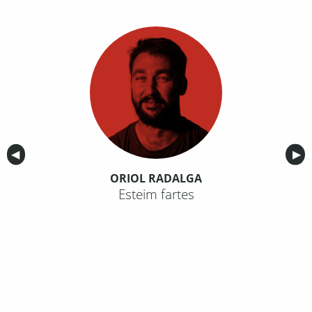
Anterior
◀︎
Sig
▶︎
ORIOL RADALGA
Esteim fartes