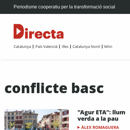
Periodisme cooperatiu per la transformació social
Catalunya
País Valencià
Illes
Catalunya Nord
Món
conflicte basc
"Agur ETA": llum
verda a la pau
ÀLEX ROMAGUERA