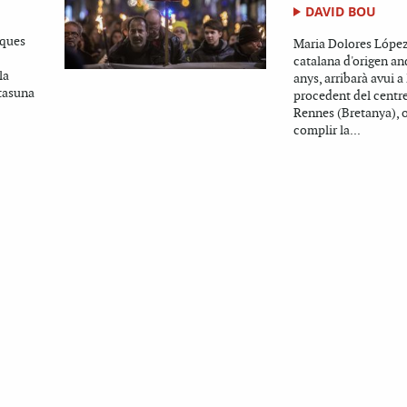
DAVID BOU
oques
Maria Dolores López 
catalana d'origen an
la
anys, arribarà avui a
tasuna
procedent del centre
Rennes (Bretanya), 
complir la...