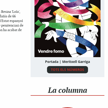
Resina 'Lola',
dalús de 66
 l'Estat espanyol
 penitenciari de
on ha acabat de
Portada | Meritxell Garriga
TOTS ELS NÚMEROS
La columna