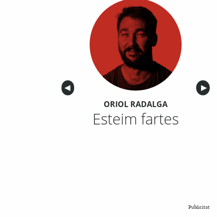
Anterior
◀︎
Sigu
▶︎
ORIOL RADALGA
Esteim fartes
Publicitat