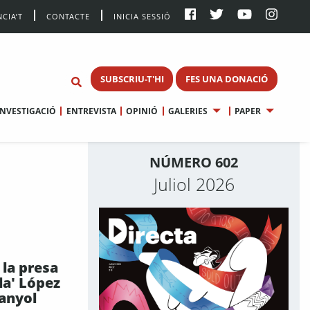
CIA’T
CONTACTE
INICIA SESSIÓ
SUBSCRIU-T'HI
FES UNA DONACIÓ
INVESTIGACIÓ
ENTREVISTA
OPINIÓ
GALERIES
PAPER
NÚMERO 602
Juliol 2026
 la presa
la' López
panyol