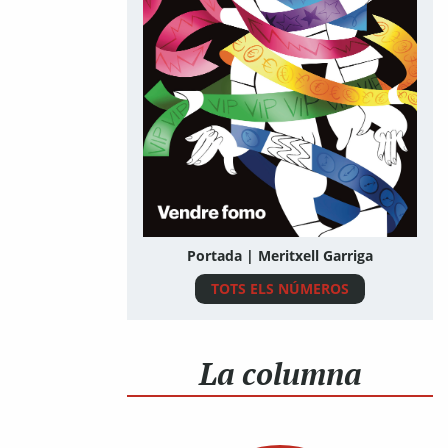
Portada | Meritxell Garriga
TOTS ELS NÚMEROS
La columna