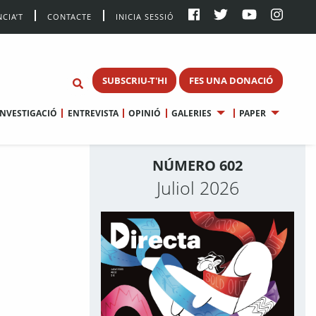
CIA’T
CONTACTE
INICIA SESSIÓ
SUBSCRIU-T'HI
FES UNA DONACIÓ
INVESTIGACIÓ
ENTREVISTA
OPINIÓ
GALERIES
PAPER
NÚMERO 602
Juliol 2026