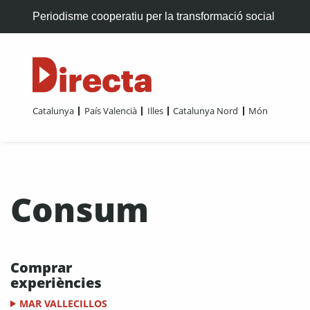
Periodisme cooperatiu per la transformació social
Catalunya
País Valencià
Illes
Catalunya Nord
Món
Consum
Comprar
experiències
MAR VALLECILLOS