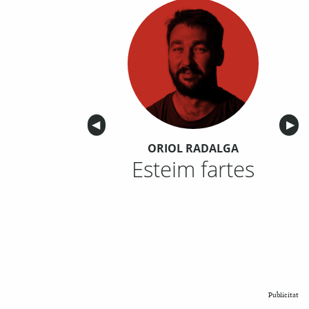
Anterior
◀︎
Sigu
▶︎
ORIOL RADALGA
Esteim fartes
Publicitat