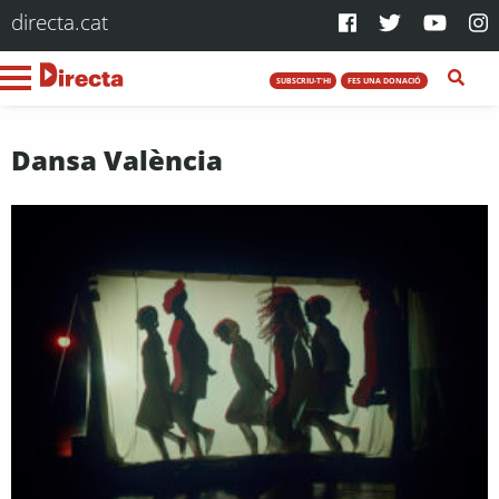
directa.cat
SUBSCRIU-T'HI
FES UNA DONACIÓ
Dansa València