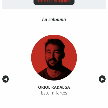
TOTS ELS NÚMEROS
La columna
Anterior
◀︎
Sig
▶︎
ORIOL RADALGA
Esteim fartes