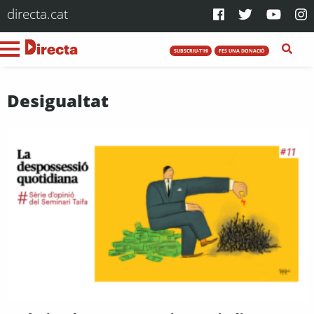
directa.cat
SUBSCRIU-T'HI
FES UNA DONACIÓ
Desigualtat