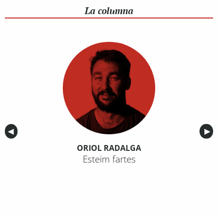
La columna
Anterior
◀︎
Sig
▶︎
ORIOL RADALGA
Esteim fartes