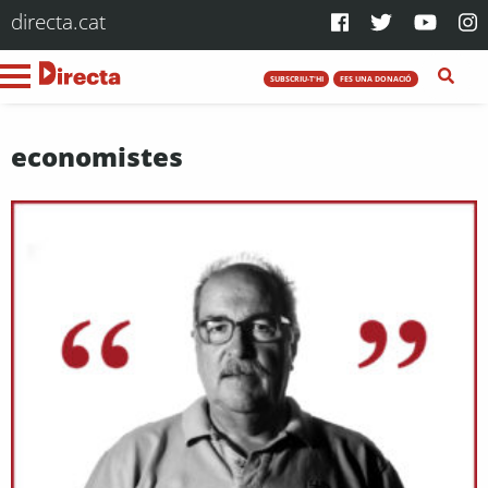
directa.cat
SUBSCRIU-T'HI
FES UNA DONACIÓ
economistes