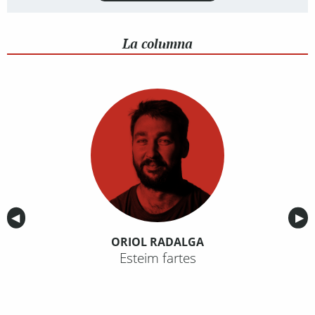
La columna
Anterior
◀︎
Sig
▶︎
ORIOL RADALGA
Esteim fartes