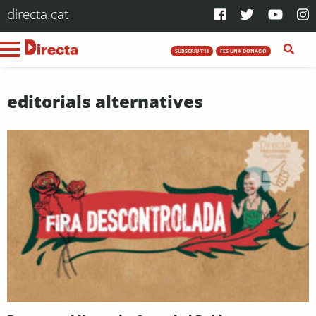
directa.cat
SUBSCRIU-T'HI
FES UNA DONACIÓ
editorials alternatives