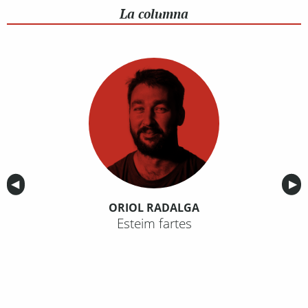
La columna
Anterior
◀︎
Sig
▶︎
ORIOL RADALGA
Esteim fartes