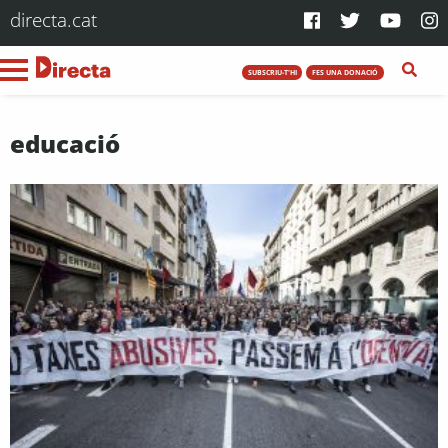
directa.cat
SUBSCRIU-T'HI
FES UNA DONACIÓ
educació