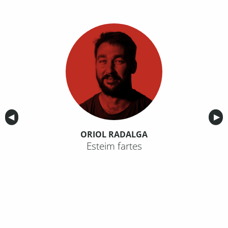
Anterior
◀︎
Sig
▶︎
ORIOL RADALGA
Esteim fartes