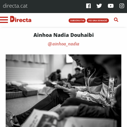
directa.cat
SUBSCRIU-T'HI
FES UNA DONACIÓ
Ainhoa Nadia Douhaibi
ainhoa_nadia