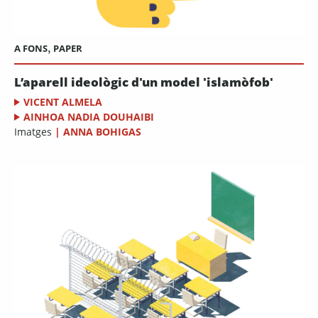
A FONS
,
PAPER
L’aparell ideològic d'un model 'islamòfob'
VICENT ALMELA
AINHOA NADIA DOUHAIBI
Imatges
|
ANNA BOHIGAS