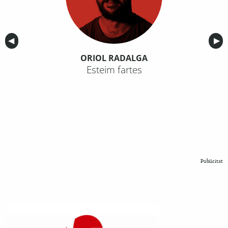
Anterior
◀︎
Sig
▶︎
ORIOL RADALGA
Esteim fartes
Publicitat