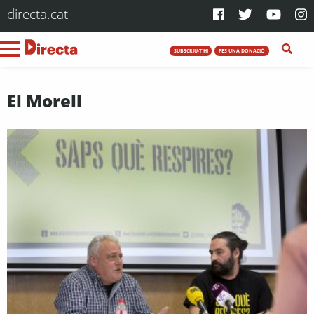
directa.cat
SUBSCRIU-T'HI
FES UNA DONACIÓ
El Morell