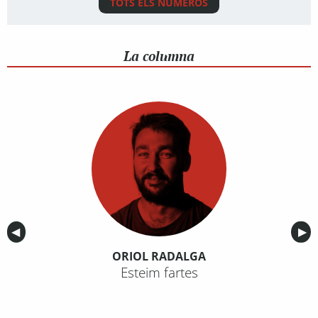
TOTS ELS NÚMEROS
La columna
Anterior
◀︎
Sig
▶︎
ORIOL RADALGA
Esteim fartes