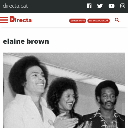
directa.cat
SUBSCRIU-T'HI
FES UNA DONACIÓ
elaine brown