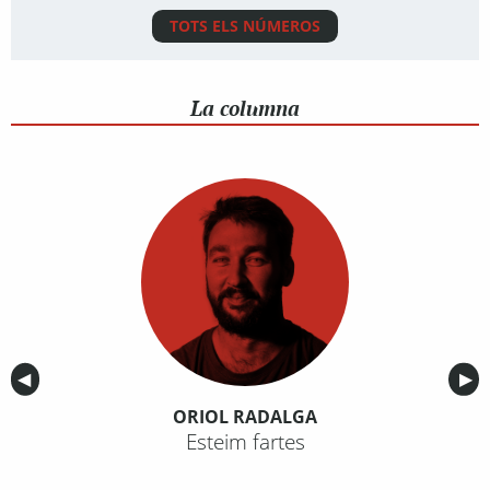
TOTS ELS NÚMEROS
La columna
Anterior
◀︎
Sig
▶︎
ORIOL RADALGA
Esteim fartes