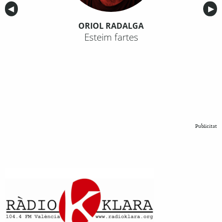
Anterior
◀︎
Sig
▶︎
ORIOL RADALGA
Esteim fartes
Publicitat