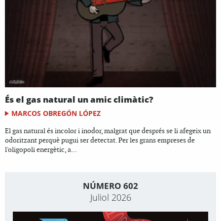
És el gas natural un amic climàtic?
MARCOS OBREGÓN LÓPEZ
El gas natural és incolor i inodor, malgrat que després se li afegeix un
odoritzant perquè pugui ser detectat. Per les grans empreses de
l'oligopoli energètic, a...
NÚMERO 602
Juliol 2026