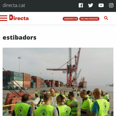
directa.cat
SUBSCRIU-T'HI
FES UNA DONACIÓ
estibadors