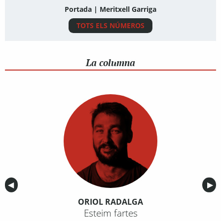
Portada | Meritxell Garriga
TOTS ELS NÚMEROS
La columna
Anterior
◀︎
Sig
▶︎
ORIOL RADALGA
Esteim fartes