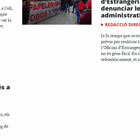
d’Estrangeri
denunciar le
 l'ull,
administrat
 que
-ne la
REDACCIÓ DIRE
et.
Ja fa temps que acon
prèvia per realitzar 
l’Oficina d’Estrange
no és gens fàcil. En s
telemàticament, el s
és a
a, els
ig de