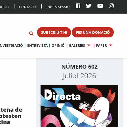
CIA’T
CONTACTE
INICIA SESSIÓ
SUBSCRIU-T'HI
FES UNA DONACIÓ
INVESTIGACIÓ
ENTREVISTA
OPINIÓ
GALERIES
PAPER
NÚMERO 602
Juliol 2026
tena de
otesten
cina