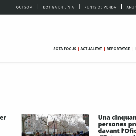
QUI SOM
BOTIGA EN LÍNIA
PUNTS DE VENDA
ANUN
SOTA FOCUS
ACTUALITAT
REPORTATGE
per
Una cinquan
persones pr
davant l’Ofi