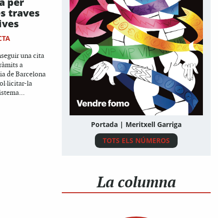
a per
s traves
ives
CTA
seguir una cita
tràmits a
ria de Barcelona
ol·licitar-la
istema...
Portada | Meritxell Garriga
TOTS ELS NÚMEROS
La columna