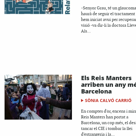
-Senyor Grau, té un glaucoma a
haurà de seguir el tractament
hem iniciat avui per recuperar
visió -va dir-li la doctora Llev
Als...
Els Reis Manters
arriben un any m
Barcelona
SÒNIA CALVÓ CARRIÓ
En comptes d'or, encens i mirr
Reis Manters han portat a
Barcelona, un cop més, el des
tancar el CIE i tombar la llei
d'estrangeria i la...