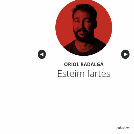
Anterior
◀︎
Sigu
▶︎
ORIOL RADALGA
Esteim fartes
Publicitat