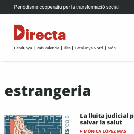
Periodisme cooperatiu per la transformació social
Catalunya
País Valencià
Illes
Catalunya Nord
Món
estrangeria
La lluita judicial 
salvar la salut
MÒNICA LÓPEZ MAS