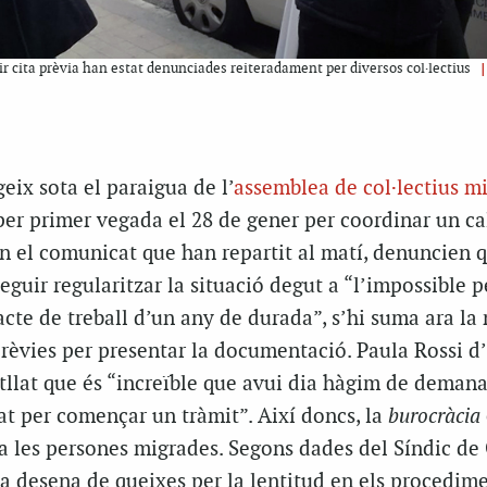
uir cita prèvia han estat denunciades reiteradament per diversos col·lectius
eix sota el paraigua de l’
assemblea de col·lectius m
per primer vegada el 28 de gener per coordinar un ca
n el comunicat que han repartit al matí, denuncien q
seguir regularitzar la situació degut a “l’impossible p
cte de treball d’un any de durada”, s’hi suma ara la
prèvies per presentar la documentació. Paula Rossi d
tllat que és “increïble que avui dia hàgim de deman
at per començar un tràmit”. Així doncs, la
burocràcia
a les persones migrades. Segons dades del Síndic de
a desena de queixes per la lentitud en els procedime