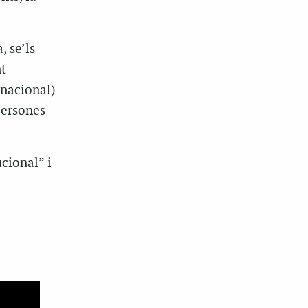
, se’ls
t
rnacional)
persones
cional” i