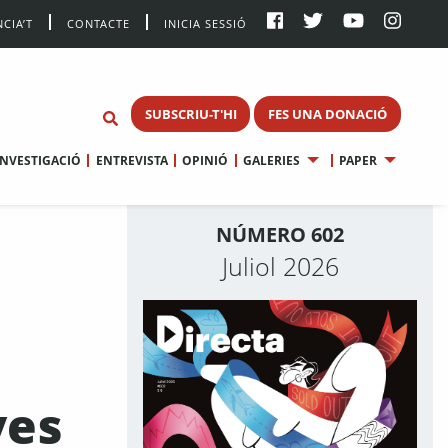
CIA’T
CONTACTE
INICIA SESSIÓ
SUBSCRIU-T'HI
FES UNA DONACIÓ
INVESTIGACIÓ
ENTREVISTA
OPINIÓ
GALERIES
PAPER
NÚMERO 602
Juliol 2026
ves