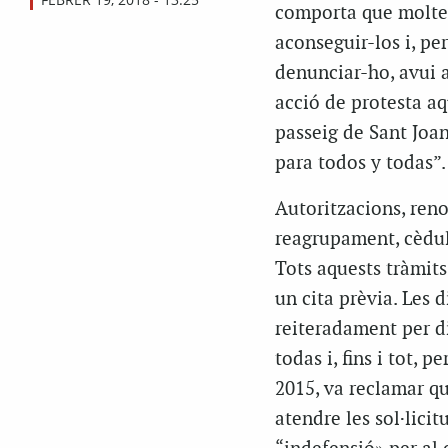
comporta que moltes
aconseguir-los i, per
denunciar-ho, avui a
acció de protesta aq
passeig de Sant Joan
para todos y todas”.
Autoritzacions, reno
reagrupament, cèdule
Tots aquests tràmits 
un cita prèvia. Les 
reiteradament per di
todas i, fins i tot, p
2015, va reclamar q
atendre les sol·licit