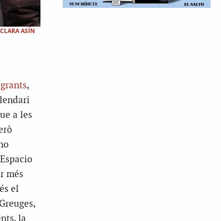
|CLARA ASÍN
igrants
,
lendari
ue a les
erò
 no
’Espacio
ar més
és el
 Greuges,
nts, la