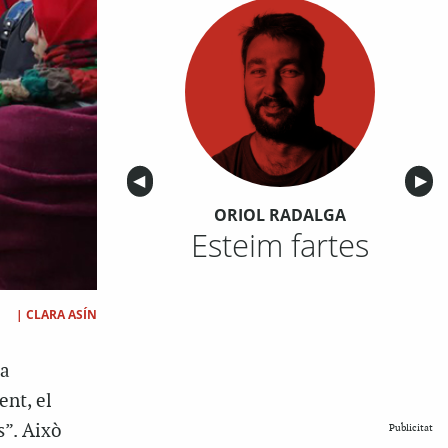
Anterior
◀︎
Sigu
▶︎
ORIOL RADALGA
Esteim fartes
|
CLARA ASÍN
na
ent, el
s”. Això
Publicitat