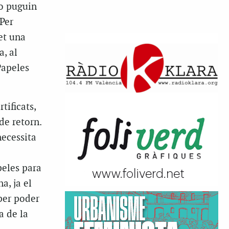
o puguin
 Per
et una
, al
Papeles
tificats,
de retorn.
necessita
peles para
a, ja el
per poder
a de la