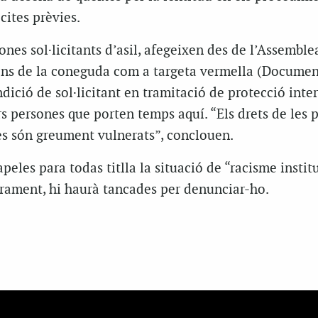
cites prèvies.
ones sol·licitants d’asil, afegeixen des de l’Assemblea
ns de la coneguda com a targeta vermella (Documen
ndició de sol·licitant en tramitació de protecció inte
s persones que porten temps aquí. “Els drets de les 
es són greument vulnerats”, conclouen.
eles para todas titlla la situació de “racisme institu
rament, hi haurà tancades per denunciar-ho.