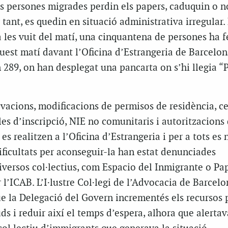
 persones migrades perdin els papers, caduquin o n
 tant, es quedin en situació administrativa irregular.
 les vuit del matí, una cinquantena de persones ha f
uest matí davant l’Oficina d’Estrangeria de Barcelona
 289, on han desplegat una pancarta on s’hi llegia “
vacions, modificacions de permisos de residència, cer
s d’inscripció, NIE no comunitaris i autoritzacions 
es realitzen a l’Oficina d’Estrangeria i per a tots es 
dificultats per aconseguir-la han estat denunciades
versos col·lectius, com Espacio del Inmigrante o Pa
er l’ICAB. L’I·lustre Col·legi de l’Advocacia de Barcelon
ue la Delegació del Govern incrementés els recursos 
uds i reduir així el temps d’espera, alhora que alertav