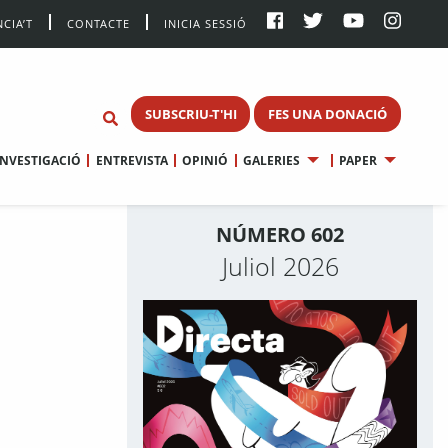
CIA’T
CONTACTE
INICIA SESSIÓ
SUBSCRIU-T'HI
FES UNA DONACIÓ
INVESTIGACIÓ
ENTREVISTA
OPINIÓ
GALERIES
PAPER
NÚMERO 602
Juliol 2026