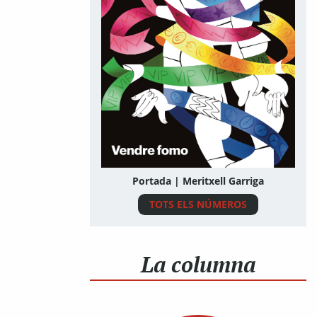
Portada | Meritxell Garriga
TOTS ELS NÚMEROS
La columna