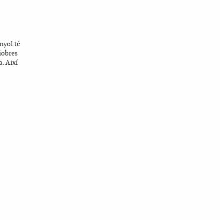
nyol té
iobres
a. Així