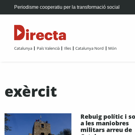
Periodisme cooperatiu per la transformació social
Catalunya
País Valencià
Illes
Catalunya Nord
Món
exèrcit
Rebuig polític i so
a les maniobres
militars arreu de