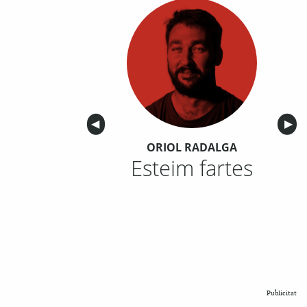
Anterior
◀︎
Sigu
▶︎
ORIOL RADALGA
Esteim fartes
Publicitat