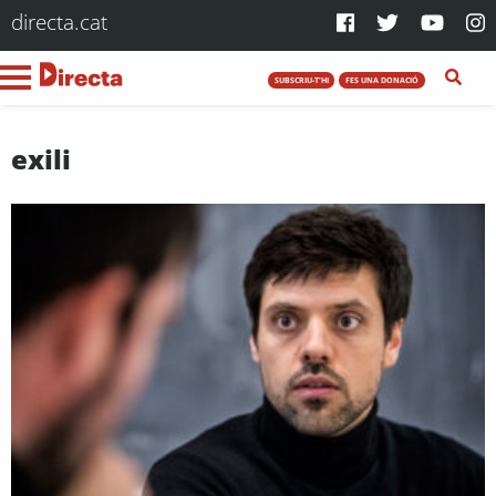
directa.cat
SUBSCRIU-T'HI
FES UNA DONACIÓ
exili