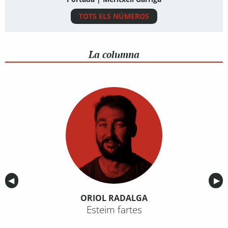
TOTS ELS NÚMEROS
La columna
Anterior
◀︎
Sig
▶︎
ORIOL RADALGA
Esteim fartes