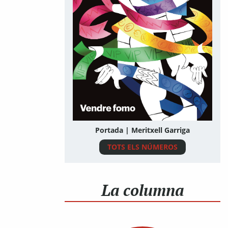
Portada | Meritxell Garriga
TOTS ELS NÚMEROS
La columna