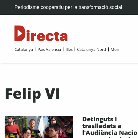
Periodisme cooperatiu per la transformació social
Catalunya
País Valencià
Illes
Catalunya Nord
Món
Felip VI
Detinguts i
traslladats a
l'Audiència Nacio