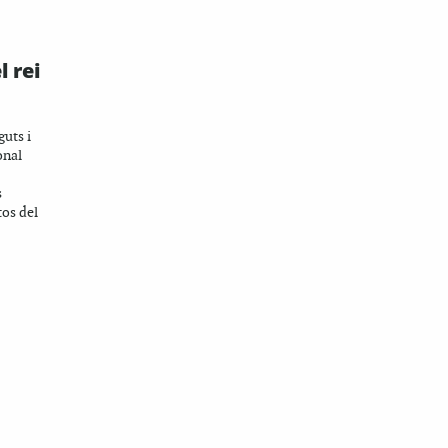
l rei
guts i
onal
s
tos del