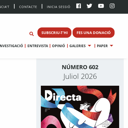
CIA’T
CONTACTE
INICIA SESSIÓ
SUBSCRIU-T'HI
FES UNA DONACIÓ
INVESTIGACIÓ
ENTREVISTA
OPINIÓ
GALERIES
PAPER
NÚMERO 602
Juliol 2026