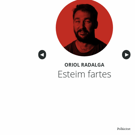
Anterior
◀︎
Sigu
▶︎
ORIOL RADALGA
Esteim fartes
Publicitat