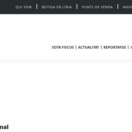
QUI SOM
BOTIGA EN LÍNIA
PUNTS DE VENDA
ANUN
SOTA FOCUS
ACTUALITAT
REPORTATGE
nal