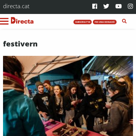
directa.cat
SUBSCRIU-T'HI
FES UNA DONACIÓ
festivern