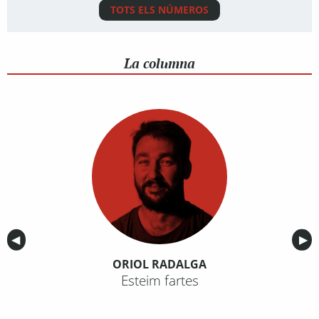
TOTS ELS NÚMEROS
La columna
Anterior
◀︎
Sig
▶︎
ORIOL RADALGA
Esteim fartes