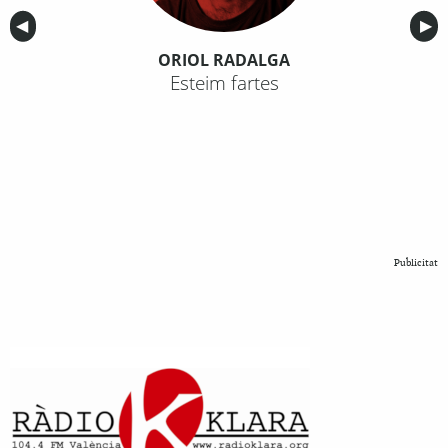
Anterior
◀︎
Sig
▶︎
ORIOL RADALGA
Esteim fartes
Publicitat