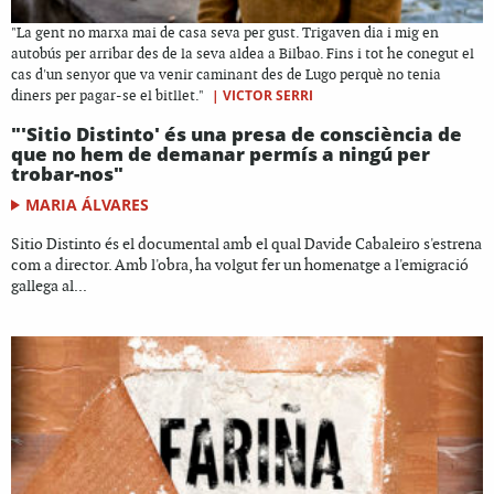
"La gent no marxa mai de casa seva per gust. Trigaven dia i mig en
autobús per arribar des de la seva aldea a Bilbao. Fins i tot he conegut el
cas d'un senyor que va venir caminant des de Lugo perquè no tenia
|
VICTOR SERRI
diners per pagar-se el bitllet."
"'Sitio Distinto' és una presa de consciència de
que no hem de demanar permís a ningú per
trobar-nos"
MARIA ÁLVARES
Sitio Distinto és el documental amb el qual Davide Cabaleiro s'estrena
com a director. Amb l'obra, ha volgut fer un homenatge a l'emigració
gallega al...