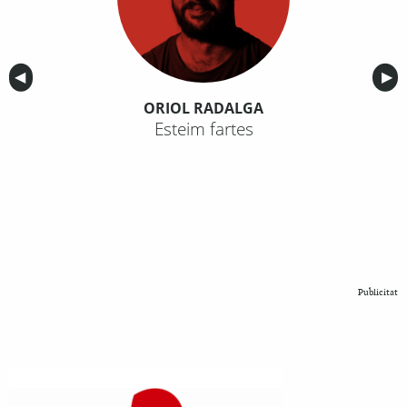
Anterior
◀︎
Sig
▶︎
ORIOL RADALGA
Esteim fartes
Publicitat