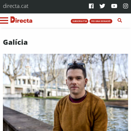
directa.cat
SUBSCRIU-T'HI
FES UNA DONACIÓ
Galícia