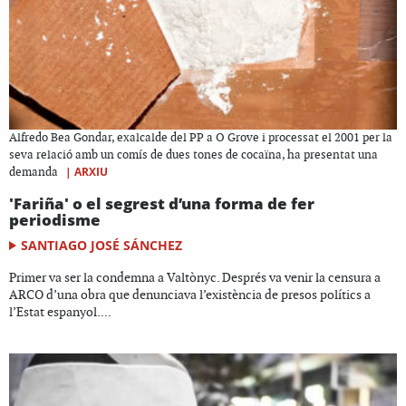
Alfredo Bea Gondar, exalcalde del PP a O Grove i processat el 2001 per la
seva relació amb un comís de dues tones de cocaïna, ha presentat una
|
ARXIU
demanda
'Fariña' o el segrest d’una forma de fer
periodisme
SANTIAGO JOSÉ SÁNCHEZ
Primer va ser la condemna a Valtònyc. Després va venir la censura a
ARCO d’una obra que denunciava l’existència de presos polítics a
l’Estat espanyol....