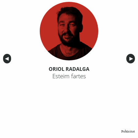
Anterior
◀︎
Sig
▶︎
ORIOL RADALGA
Esteim fartes
Publicitat