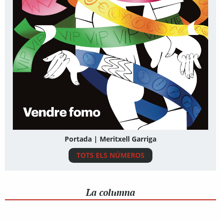
Portada | Meritxell Garriga
TOTS ELS NÚMEROS
La columna