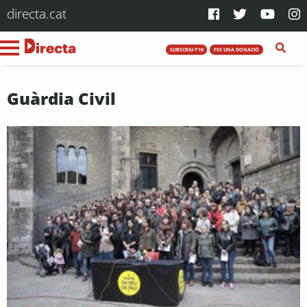
directa.cat
SUBSCRIU-T'HI
FES UNA DONACIÓ
Guàrdia Civil