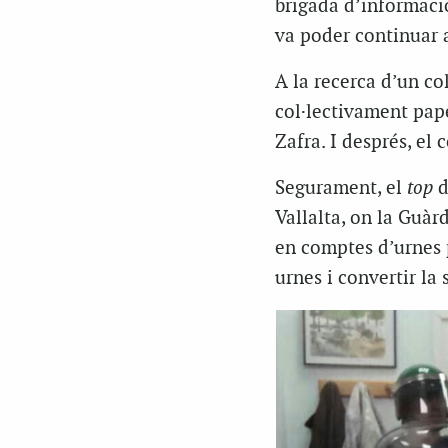
brigada d’informació 
va poder continuar a
A la recerca d’un co
col·lectivament pape
Zafra. I després, el
Segurament, el
top
d
Vallalta, on la Guàr
en comptes d’urnes 
urnes i convertir la 