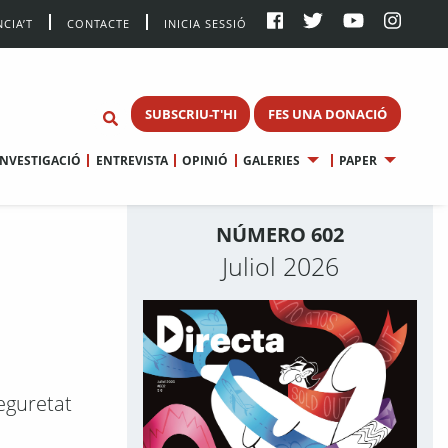
CIA’T
CONTACTE
INICIA SESSIÓ
SUBSCRIU-T'HI
FES UNA DONACIÓ
INVESTIGACIÓ
ENTREVISTA
OPINIÓ
GALERIES
PAPER
NÚMERO 602
Juliol 2026
seguretat