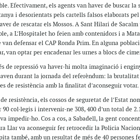
ble. Efectivament, els agents van haver de buscar la 
nya i desorientats pels cartells falsos elaborats pel
aver de rescatar els Mossos. A Sant Hilari de Sacalm
oble, a L’Hospitalet ho feien amb contenidors i a Mat
ue van defensar el CAP Ronda Prim. En alguna poblac
r, van optar per encadenar les urnes a blocs de cime
és de repressió va haver-hi molta imaginació i engin
uaven durant la jornada del referèndum: la brutalitat 
es de resistència amb la finalitat d’aconseguir votar.
a de resistència, els cossos de seguretat de l’Estat n
90 col·legis i intervenir-ne 308, 400 d’un total de 2.
t va impedir-ho. Cos a cos, a Sabadell, la gent concen
ra Llar va aconseguir fer retrocedir la Policia Nacion
pita també, amb un resultat de més de 40 persones fe