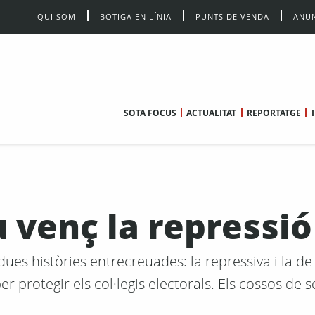
QUI SOM
BOTIGA EN LÍNIA
PUNTS DE VENDA
ANUN
SOTA FOCUS
ACTUALITAT
REPORTATGE
u venç la repressió
ues històries entrecreuades: la repressiva i la de
r protegir els col·legis electorals. Els cossos de 