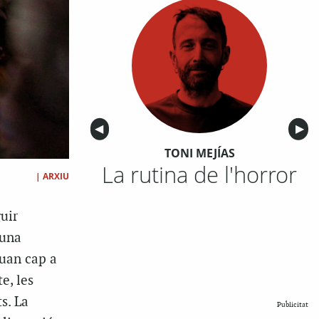
Anterior
◀︎
Sigu
▶︎
TONI MEJÍAS
La rutina de l'horror
|
ARXIU
uir
 una
Quan cap a
e, les
s. La
Publicitat