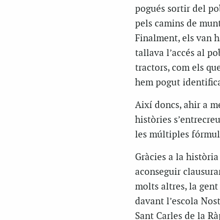
pogués sortir del po
pels camins de munta
Finalment, els van h
tallava l’accés al p
tractors, com els q
hem pogut identifica
Així doncs, ahir a m
històries s’entrecre
les múltiples fórmul
Gràcies a la històri
aconseguir clausurar 
molts altres, la gen
davant l’escola Nost
Sant Carles de la Rà