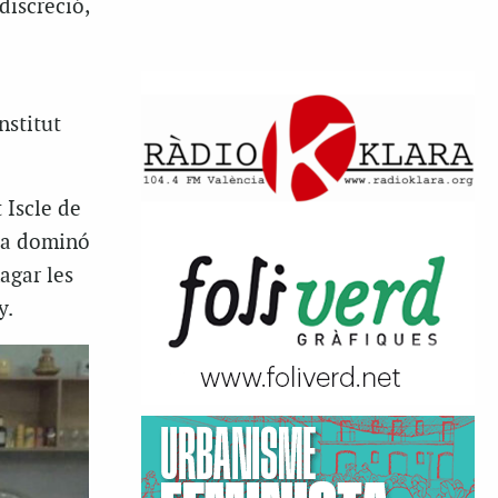
discreció,
nstitut
 Iscle de
t a dominó
agar les
y.