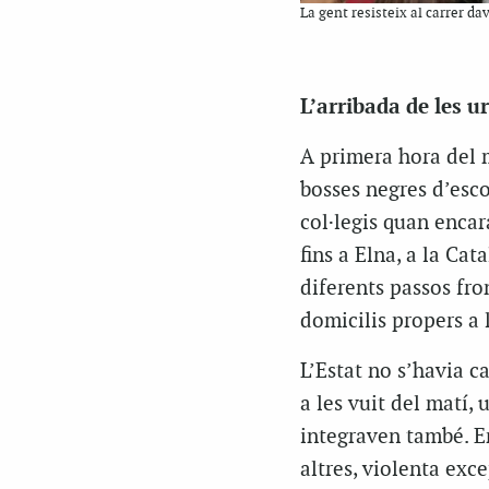
La gent resisteix al carrer dav
L’arribada de les u
A primera hora del m
bosses negres d’esco
col·legis quan encar
fins a Elna, a la Ca
diferents passos fron
domicilis propers a 
L’Estat no s’havia c
a les vuit del matí,
integraven també. En
altres, violenta exc