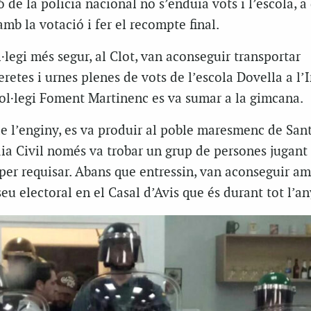
de la policia nacional no s’enduia vots i l’escola, a 
mb la votació i fer el recompte final.
l·legi més segur, al Clot, van aconseguir transportar
retes i urnes plenes de vots de l’escola Dovella a l’I
 col·legi Foment Martinenc es va sumar a la gimcana.
e l’enginy, es va produir al poble maresmenc de Sant
dia Civil només va trobar un grup de persones jugan
per requisar. Abans que entressin, van aconseguir am
seu electoral en el Casal d’Avis que és durant tot l’an