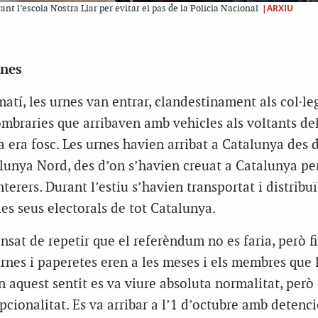
|ARXIU
ant l’escola Nostra Llar per evitar el pas de la Policia Nacional
rnes
atí, les urnes van entrar, clandestinament als col·leg
mbraries que arribaven amb vehicles als voltants de
a era fosc. Les urnes havien arribat a Catalunya des 
talunya Nord, des d’on s’havien creuat a Catalunya pe
terers. Durant l’estiu s’havien transportat i distribuï
les seus electorals de tot Catalunya.
ansat de repetir que el referèndum no es faria, però f
 urnes i paperetes eren a les meses i els membres que 
 aquest sentit es va viure absoluta normalitat, però 
epcionalitat. Es va arribar a l’1 d’octubre amb detenci