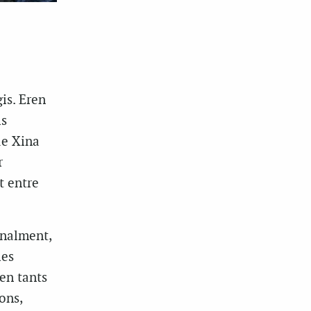
is. Eren
ls
de Xina
r
t entre
inalment,
les
en tants
ons,