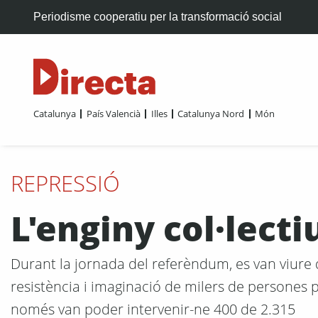
Periodisme cooperatiu per la transformació social
Catalunya
País Valencià
Illes
Catalunya Nord
Món
REPRESSIÓ
L'enginy col·lecti
Durant la jornada del referèndum, es van viure d
resistència i imaginació de milers de persones pe
només van poder intervenir-ne 400 de 2.315