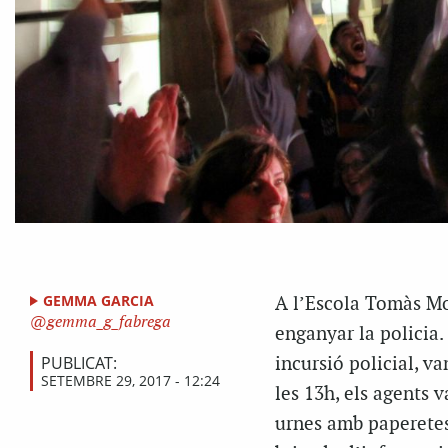
GEMMA GARCIA
A l’Escola Tomàs Mo
gemma_g_fabrega
enganyar la policia.
PUBLICAT:
incursió policial, v
SETEMBRE 29, 2017 - 12:24
les 13h, els agents v
urnes amb paperetes 