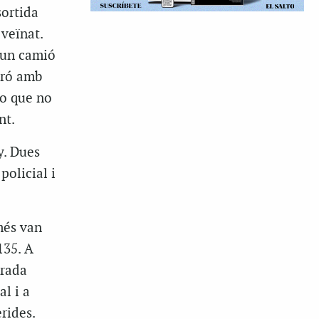
sortida
 veïnat.
 un camió
aró amb
io que no
nt.
y. Dues
policial i
omés van
135. A
trada
al i a
rides.