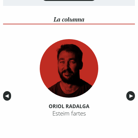
La columna
Anterior
◀︎
Sig
▶︎
ORIOL RADALGA
Esteim fartes