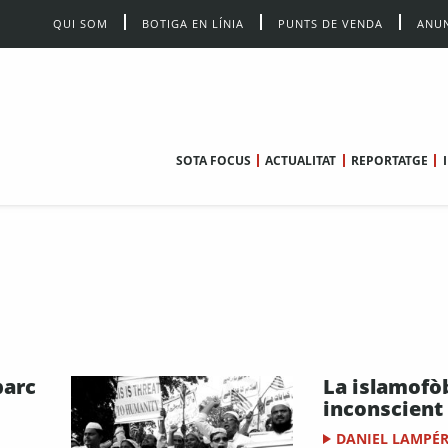
QUI SOM
BOTIGA EN LÍNIA
PUNTS DE VENDA
ANUN
SOTA FOCUS
ACTUALITAT
REPORTATGE
parc
La islamofò
inconscient
DANIEL LAMPÉ