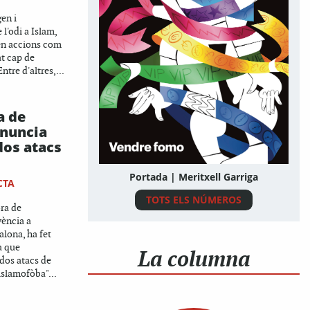
gen i
l'odi a Islam,
 en accions com
at cap de
tre d'altres,...
a de
nuncia
dos atacs
Portada | Meritxell Garriga
CTA
TOTS ELS NÚMEROS
ra de
vència a
lona, ha fet
a que
La columna
dos atacs de
 islamofòba"...