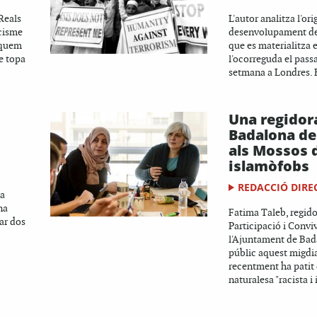
Reals
L'autor analitza l'ori
cisme
desenvolupament de 
liquem
que es materialitza
e topa
l'ocorreguda el pass
setmana a Londres. En
Una regidor
Badalona de
als Mossos 
islamòfobs
REDACCIÓ DIRE
la
na
Fatima Taleb, regido
ar dos
Participació i Convi
l'Ajuntament de Bada
públic aquest migdi
recentment ha patit 
naturalesa "racista i