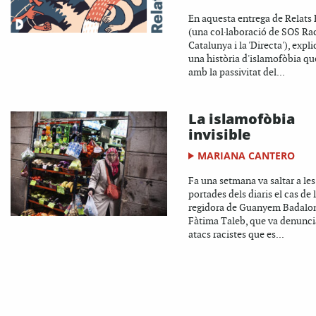
En aquesta entrega de Relats 
(una col·laboració de SOS Ra
Catalunya i la 'Directa'), exp
una història d'islamofòbia qu
amb la passivitat del...
La islamofòbia
invisible
MARIANA CANTERO
Fa una setmana va saltar a les
portades dels diaris el cas de 
regidora de Guanyem Badalo
Fàtima Taleb, que va denunci
atacs racistes que es...