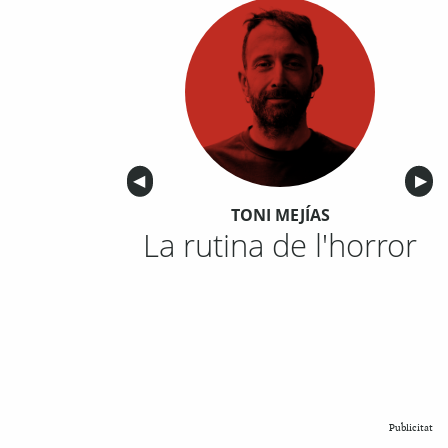
Anterior
◀︎
Sigu
▶︎
TONI MEJÍAS
La rutina de l'horror
Publicitat