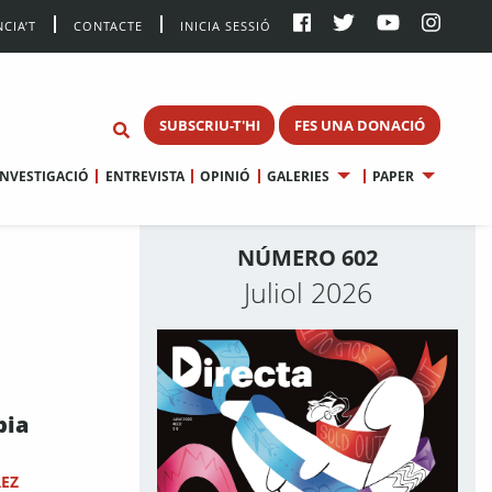
CIA’T
CONTACTE
INICIA SESSIÓ
SUBSCRIU-T'HI
FES UNA DONACIÓ
INVESTIGACIÓ
ENTREVISTA
OPINIÓ
GALERIES
PAPER
NÚMERO 602
Juliol 2026
bia
REZ