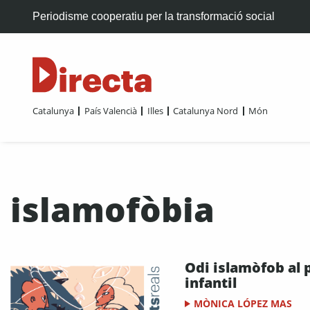
Periodisme cooperatiu per la transformació social
Catalunya
País Valencià
Illes
Catalunya Nord
Món
islamofòbia
Odi islamòfob al 
infantil
MÒNICA LÓPEZ MAS