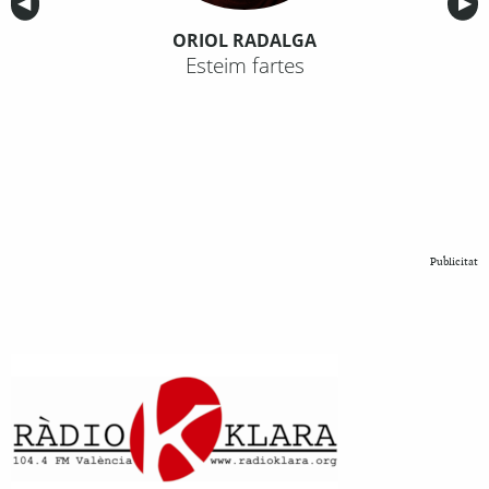
Anterior
◀︎
Sig
▶︎
ORIOL RADALGA
Esteim fartes
Publicitat