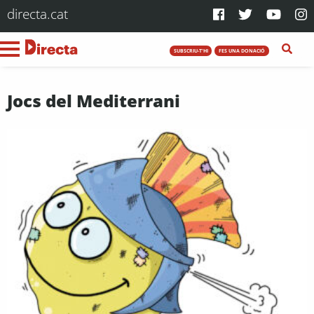
directa.cat
SUBSCRIU-T'HI
FES UNA DONACIÓ
Jocs del Mediterrani