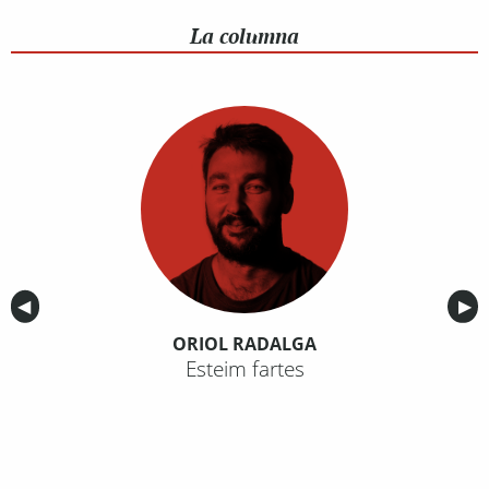
La columna
Anterior
◀︎
Sig
▶︎
ORIOL RADALGA
Esteim fartes