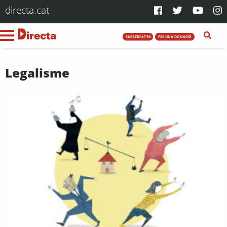
directa.cat
SUBSCRIU-T'HI
FES UNA DONACIÓ
Legalisme