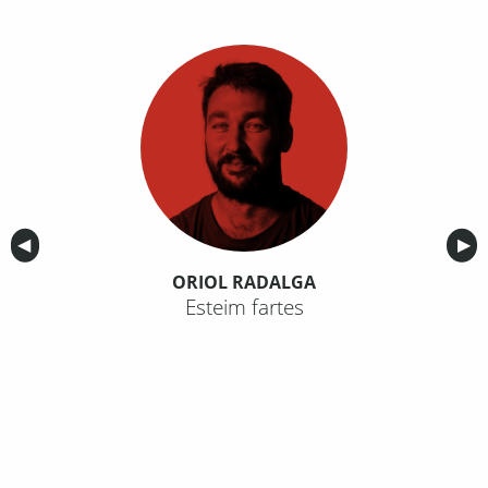
Anterior
◀︎
Sig
▶︎
ORIOL RADALGA
Esteim fartes