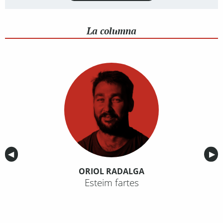
La columna
Anterior
◀︎
Sig
▶︎
ORIOL RADALGA
Esteim fartes