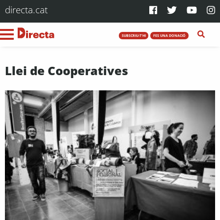
directa.cat
SUBSCRIU-T'HI
FES UNA DONACIÓ
Llei de Cooperatives