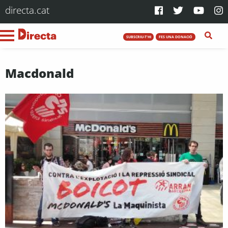
directa.cat
SUBSCRIU-T'HI
FES UNA DONACIÓ
Macdonald