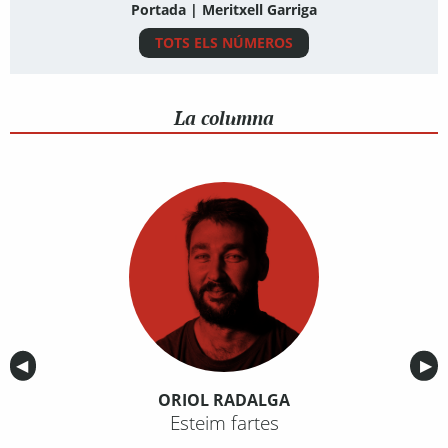
Portada | Meritxell Garriga
TOTS ELS NÚMEROS
La columna
Anterior
◀︎
Sig
▶︎
ORIOL RADALGA
Esteim fartes