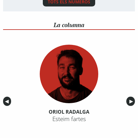
TOTS ELS NÚMEROS
La columna
Anterior
◀︎
Sig
▶︎
ORIOL RADALGA
Esteim fartes