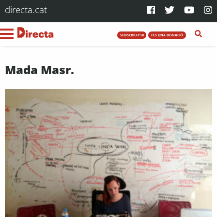
directa.cat
SUBSCRIU-T'HI
FES UNA DONACIÓ
Mada Masr.