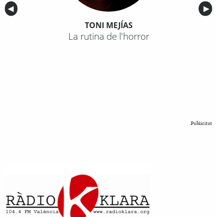
Anterior
◀︎
Sig
▶︎
TONI MEJÍAS
La rutina de l'horror
Publicitat