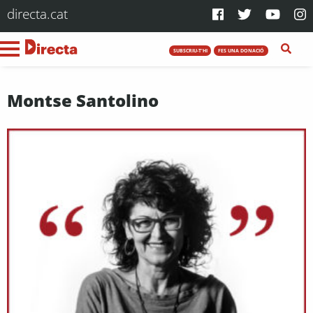
directa.cat
SUBSCRIU-T'HI
FES UNA DONACIÓ
Montse Santolino