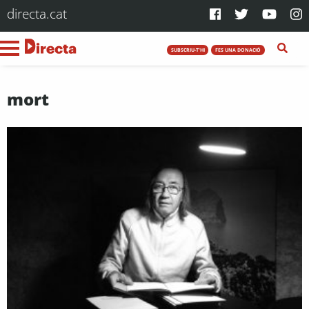
directa.cat
SUBSCRIU-T'HI
FES UNA DONACIÓ
mort