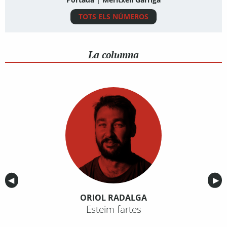
TOTS ELS NÚMEROS
La columna
Anterior
◀︎
Sig
▶︎
ORIOL RADALGA
Esteim fartes