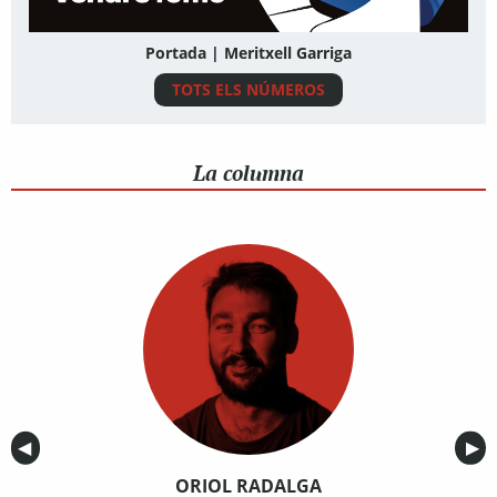
Portada | Meritxell Garriga
TOTS ELS NÚMEROS
La columna
Anterior
◀︎
Sig
▶︎
ORIOL RADALGA