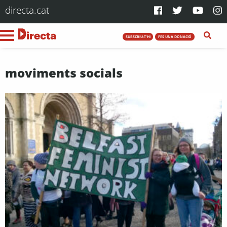
directa.cat
SUBSCRIU-T'HI
FES UNA DONACIÓ
moviments socials