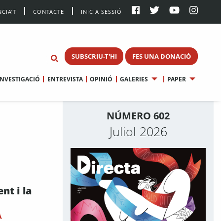
CIA’T
CONTACTE
INICIA SESSIÓ
SUBSCRIU-T'HI
FES UNA DONACIÓ
INVESTIGACIÓ
ENTREVISTA
OPINIÓ
GALERIES
PAPER
NÚMERO 602
Juliol 2026
nt i la
À