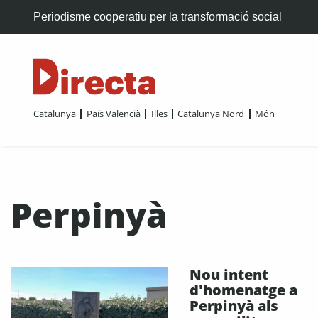
Periodisme cooperatiu per la transformació social
Catalunya
País Valencià
Illes
Catalunya Nord
Món
Perpinyà
Nou intent
d'homenatge a
Perpinyà als