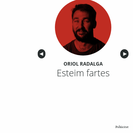
Anterior
◀︎
Sigu
▶︎
ORIOL RADALGA
Esteim fartes
Publicitat