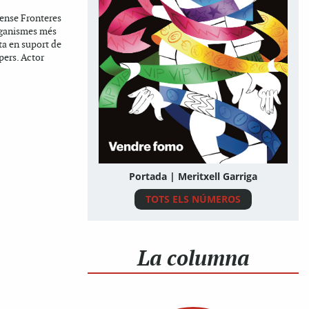
ense Fronteres
rganismes més
ta en suport de
pers. Actor
Portada | Meritxell Garriga
TOTS ELS NÚMEROS
La columna