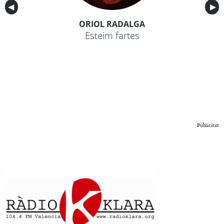
Anterior
◀︎
Sig
▶︎
ORIOL RADALGA
Esteim fartes
Publicitat