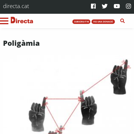
directa.cat
SUBSCRIU-T'HI
FES UNA DONACIÓ
Poligàmia