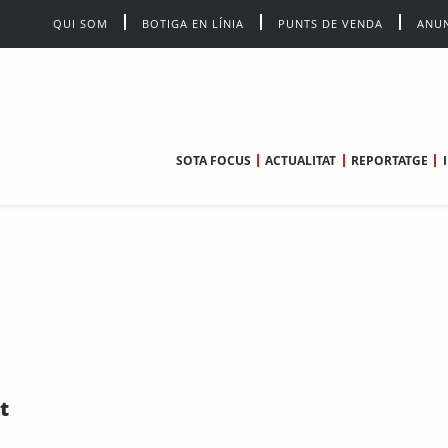
QUI SOM
BOTIGA EN LÍNIA
PUNTS DE VENDA
ANUN
SOTA FOCUS
ACTUALITAT
REPORTATGE
t