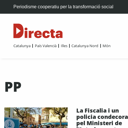
Periodisme cooperatiu per la transformació social
Catalunya
País Valencià
Illes
Catalunya Nord
Món
PP
La Fiscalia i un
policia condecora
pel Ministeri de