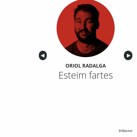
Anterior
◀︎
Sigu
▶︎
ORIOL RADALGA
Esteim fartes
Publicitat