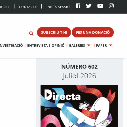
CIA’T
CONTACTE
INICIA SESSIÓ
SUBSCRIU-T'HI
FES UNA DONACIÓ
INVESTIGACIÓ
ENTREVISTA
OPINIÓ
GALERIES
PAPER
NÚMERO 602
Juliol 2026