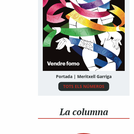
Portada | Meritxell Garriga
TOTS ELS NÚMEROS
La columna