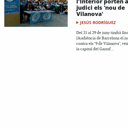
l'Interior porten 
judici els 'nou de
Vilanova'
JESÚS RODRÍGUEZ
Del 25 al 29 de juny tindrà llo
l'Audiència de Barcelona el ju
contra els "9 de Vilanova", veï
la capital del Garraf...