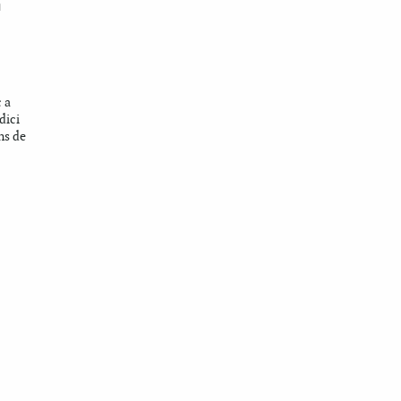
a
c a
dici
ns de