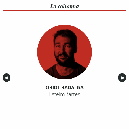
La columna
Anterior
◀︎
Sig
▶︎
ORIOL RADALGA
Esteim fartes