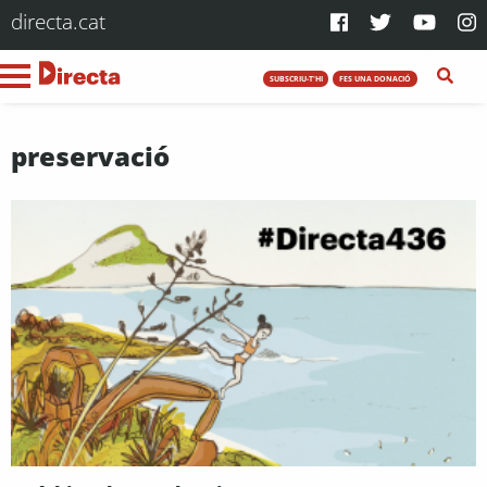
directa.cat
SUBSCRIU-T'HI
FES UNA DONACIÓ
preservació